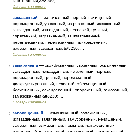
запятнанный,&#8230; …
Словарь синонимов
замазанный
— запачканный, черный, нечищеный,
6
перемаранный, увозенный, изгрязненный, извоженный,
загвазданный, изгвазданный, несвежий, грязный,
спрятанный, загрязненный, зашпатлеванный,
перепачканный, перемазанный, прикрашенный,
измазанный, завоженный,&#8230; …
Словарь синонимов
замаранный
— оконфуженный, увозенный, осрамленный,
7
загвазданный, изгвазданный, изгаженный, черный,
перемаранный, грязный, перемазанный,
дискредитированный, нечистый, обесчещенный,
бесчещенный, оскандаленный, опороченный, замазанный,
замазюканный,&#8230; …
Словарь синонимов
запакощенный
— измазюканный, запачканный,
8
изгвазданный, заляпанный, замусоренный, нечищеный,
замазанный, вымазанный, немытый, испакощенный,
измаранный, испачканный, загвазданный, сомнительной