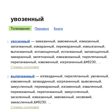
увозенный
Толкование
Перевод
Книги
увозенный
— замазанный, завоженный, измазанный,
1
запачканный, измаранный, перемаранный, измызганный,
выпачканный, испакощенный, испачканный, запакощенный,
замаранный, запятнанный, измазюканный, переляпанный,
перепачканный, извоженный, изгрязненный,&#8230; …
Словарь синонимов
выпачканный
— изгвазданный, переляпанный, увозенный,
2
извоженный, загвазданный, изгрязненный, вывозенный,
замусленный, перемаранный, изгаженный, извалянный,
перемазанный, перепачканный, замусоленный,
засаленный, измазанный, завоженный, несвежий,
замасленный,&#8230; …
Словарь синонимов