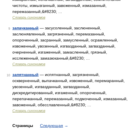
чистоты, измызганный, завоженный, измазанный,
перемазанный,&#8230; …
Словарь синонимов
запачканный
— засусоленный, заслюненный,
9
заслюнявленный, загрязненный, перемазанный,
опороченный, засранный, замусленный, осрамленный,
извоженный, увозенный, изгвазданный, загвазданный,
очерненный, изгаженный, замасленный, грязный,
исслеженный, замазюканный,&#8230; …
Словарь синонимов
запятнанный
— испятнанный, загрязненный,
10
оскверненный, выпачканный, извоженный, перемаранный,
увозенный, изгвазданный, загвазданный,
дискредитированный, изгаженный, опороченный,
перепачканный, перемазанный, подмоченный, измазанный,
завоженный, обесславленный,&#8230; …
Словарь синонимов
Страницы
Следующая
→