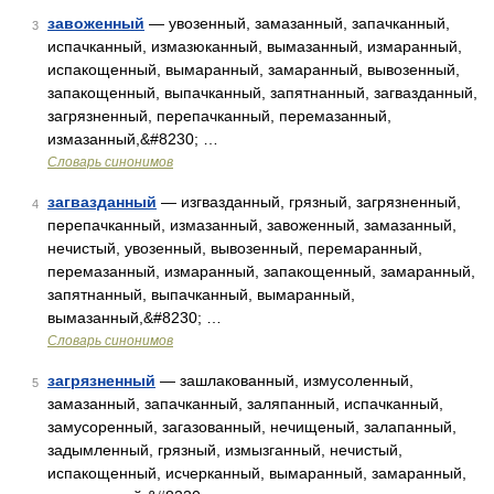
завоженный
— увозенный, замазанный, запачканный,
3
испачканный, измазюканный, вымазанный, измаранный,
испакощенный, вымаранный, замаранный, вывозенный,
запакощенный, выпачканный, запятнанный, загвазданный,
загрязненный, перепачканный, перемазанный,
измазанный,&#8230; …
Словарь синонимов
загвазданный
— изгвазданный, грязный, загрязненный,
4
перепачканный, измазанный, завоженный, замазанный,
нечистый, увозенный, вывозенный, перемаранный,
перемазанный, измаранный, запакощенный, замаранный,
запятнанный, выпачканный, вымаранный,
вымазанный,&#8230; …
Словарь синонимов
загрязненный
— зашлакованный, измусоленный,
5
замазанный, запачканный, заляпанный, испачканный,
замусоренный, загазованный, нечищеный, залапанный,
задымленный, грязный, измызганный, нечистый,
испакощенный, исчерканный, вымаранный, замаранный,